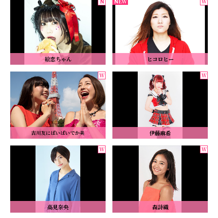
絵恋ちゃん
ヒコロヒー
伊藤麻希
吉川友にぱいぱいでか美
高見奈央
森詩織