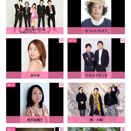
ぱいぱいでか美
やついいちろう
withメガエレファンツ
吉川友
ウエストランド
岩井志麻子
挫・人間