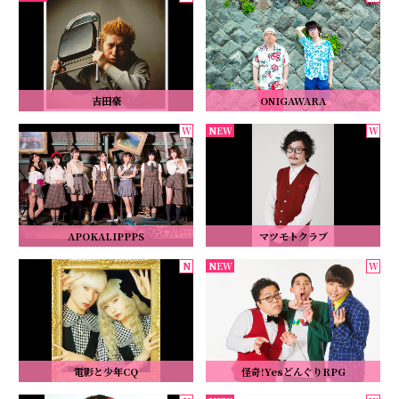
吉田豪
ONIGAWARA
APOKALIPPPS
マツモトクラブ
電影と少年CQ
怪奇!YesどんぐりRPG