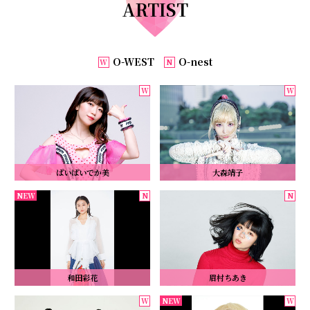
ARTIST
O-WEST
O-nest
W
N
ぱいぱいでか美
大森靖子
和田彩花
眉村ちあき