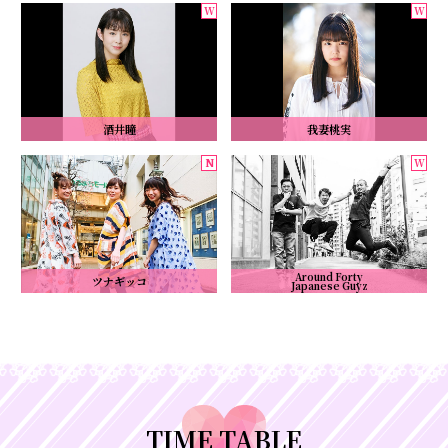
酒井瞳
我妻桃実
Around Forty
ツナギッコ
Japanese Guyz
TIME TABLE